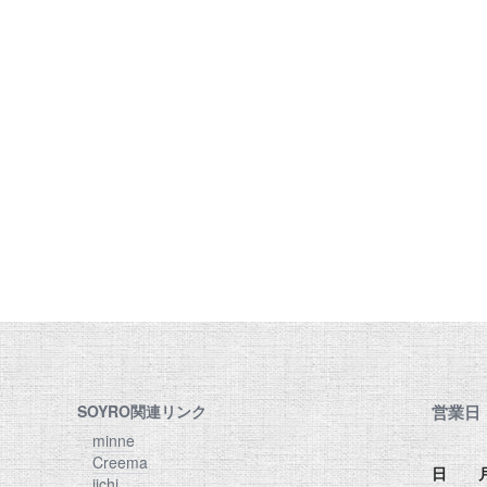
SOYRO関連リンク
営業日
minne
Creema
日
iichi