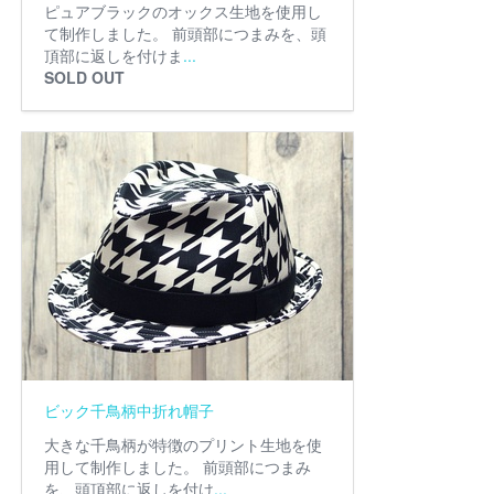
ピュアブラックのオックス生地を使用し
て制作しました。 前頭部につまみを、頭
頂部に返しを付けま
...
SOLD OUT
ビック千鳥柄中折れ帽子
大きな千鳥柄が特徴のプリント生地を使
用して制作しました。 前頭部につまみ
を、頭頂部に返しを付け
...