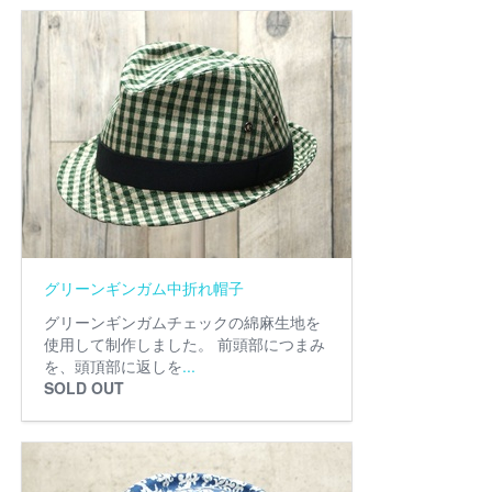
グリーンギンガム中折れ帽子
グリーンギンガムチェックの綿麻生地を
使用して制作しました。 前頭部につまみ
を、頭頂部に返しを
...
SOLD OUT