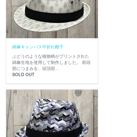
綿麻キャンバス中折れ帽子
ぶどうのような植物柄がプリントされた
綿麻生地を使用して制作しました。 前頭
部につまみを、頭頂部
...
SOLD OUT